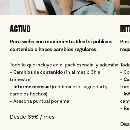
ACTIVO
IN
Para webs con movimiento. Ideal si publicas
Para
contenido o haces cambios regulares.
requ
Todo lo que incluye en el pack esencial y además:
Todo
–
Cambios de contenido
(1h al mes o 3h al
– Co
trimestre)
–
Ca
–
Informe mensual
(rendimiento, seguridad y
trim
cambios hechos).
–
In
– Asesoría puntual por email
cam
–
Re
Desde 65€ / mes
Des