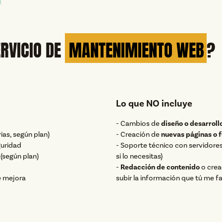
ERVICIO DE
MANTENIMIENTO WEB
?
Lo que NO incluye
- Cambios de
diseño o desarroll
ias, según plan)
- Creación de
nuevas páginas o 
guridad
- Soporte técnico con servidore
 (según plan)
si lo necesitas)
-
Redacción de contenido
o crea
e mejora
subir la información que tú me fac