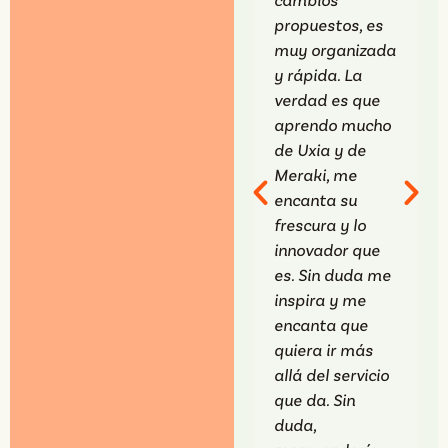
propuestos, es
f
muy organizada
¡
y rápida. La
verdad es que
N
aprendo mucho
e
de Uxia y de
p
Meraki, me
o
encanta su
c
frescura y lo
n
innovador que
c
es. Sin duda me
c
inspira y me
A
encanta que
p
quiera ir más
m
allá del servicio
que da. Sin
duda,