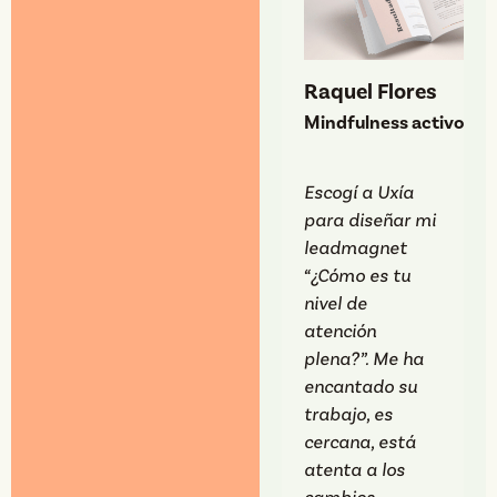
Raquel Flores
Mindfulness activo
S
Escogí a Uxía
N
para diseñar mi
m
leadmagnet
w
“¿Cómo es tu
e
nivel de
p
atención
s
plena?”. Me ha
i
encantado su
P
trabajo, es
a
cercana, está
m
atenta a los
h
cambios
r